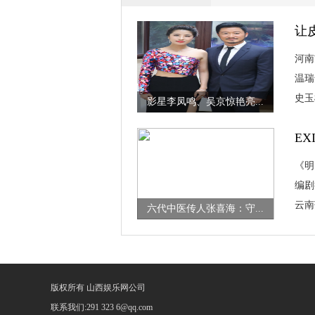
让
山
河南
温瑞
史玉
影星李凤鸣、吴京惊艳亮...
E
《明
编剧
整理
云南
六代中医传人张喜海：守...
成果
版权所有 山西娱乐网公司
联系我们:291 323 6@qq.com