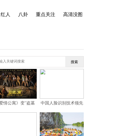
红人
八卦
重点关注
高清没图
搜索
爱情公寓》变"盗墓
中国人脸识别技术领先
寓" 观众批"挂羊头卖
世界 “刷脸时代”你
狗肉"
的“脸”还安全吗？