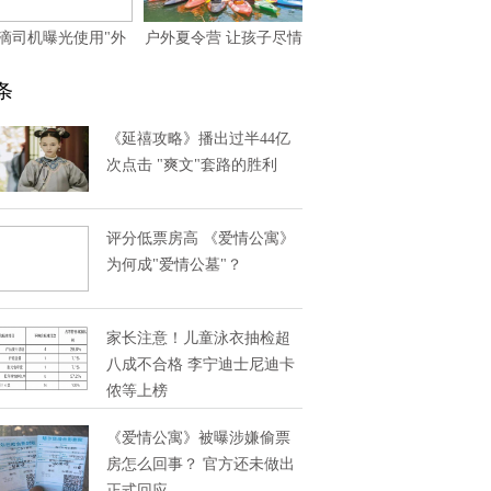
滴司机曝光使用"外
户外夏令营 让孩子尽情
 40多元路费变100多
撒欢儿
条
元
《延禧攻略》播出过半44亿
次点击 "爽文"套路的胜利
评分低票房高 《爱情公寓》
为何成"爱情公墓"？
家长注意！儿童泳衣抽检超
八成不合格 李宁迪士尼迪卡
侬等上榜
《爱情公寓》被曝涉嫌偷票
房怎么回事？ 官方还未做出
正式回应