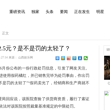
重磅资讯
独家
头条
要闻
正在发生
明星
正文
2.5元？是不是罚的太轻了？
高
清
美
:27:14
来源：
山西娱乐网
图
6月份公布的一份行政处罚信息，引发了网友关注。
进使用假药橘红，并已销售完毕为处罚事由，作出罚
“是不是罚的太轻了”“假药卖光了，经销商和生产商就不
《
公
管理局回应说，该医院查验了供货商资质，履行了索证
依法对该医院按照裁量基准规定的中限处罚。